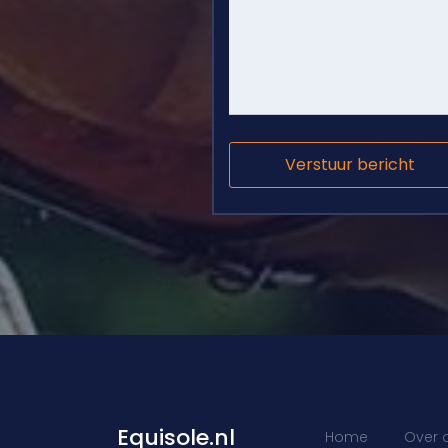
Equisole.nl
Home
Over 