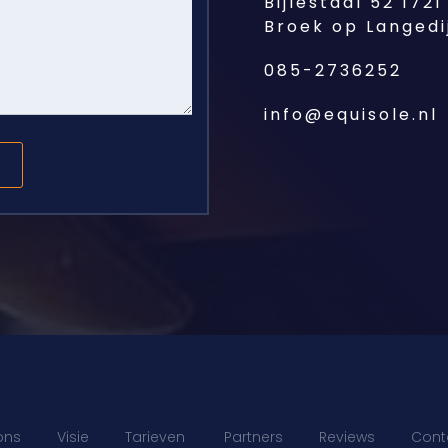
Bijlestaal 52 1721
Broek op Langedi
085-2736252
info@equisole.nl
ons
Visie
Tarieven
Partners
Reviews
Cont