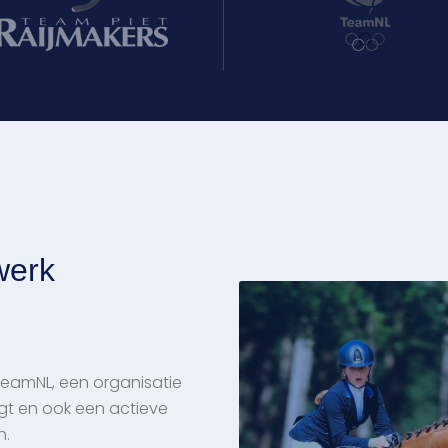
twerk
 TeamNL, een organisatie
ngt en ook een actieve
n.